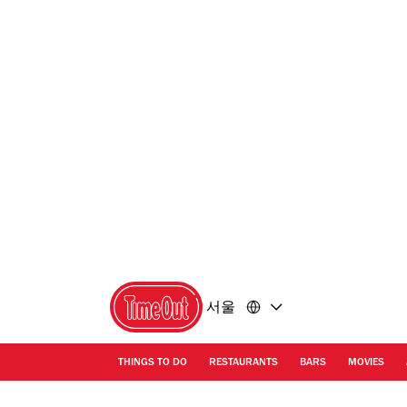
콘
바
텐
닥
츠
글
로
로
돌
돌
아
아
가
가
기
기
서울
THINGS TO DO
RESTAURANTS
BARS
MOVIES