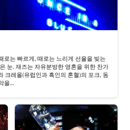
때로는 빠르게, 때로는 느리게 선율을 빚는
감은 눈. 재즈는 자유분방한 영혼을 위한 찬가
가와 크레올(유럽인과 흑인의 혼혈)의 포크, 동
을...