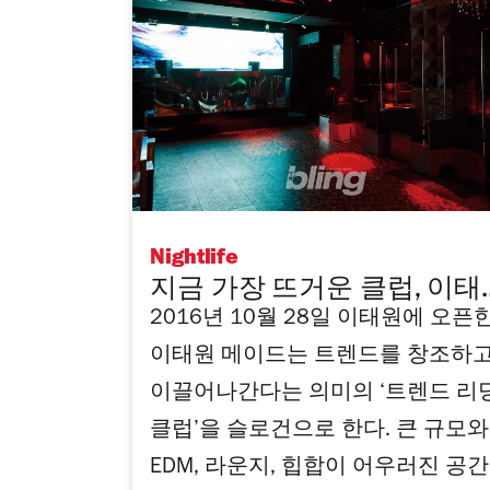
Nightlife
지금 가장 뜨거운 클럽, 이태
2016년 10월 28일 이태원에 오픈
원 메이드
이태원 메이드는 트렌드를 창조하
이끌어나간다는 의미의 ‘트렌드 리
클럽’을 슬로건으로 한다. 큰 규모와
EDM, 라운지, 힙합이 어우러진 공간