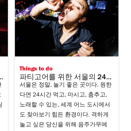
Things to do
파티고어를 위한 서울의 24시
한
서울은 정말, 놀기 좋은 곳이다. 원한
간 스케줄
고
다면 24시간 먹고, 마시고, 춤추고,
딩
노래할 수 있는, 세계 어느 도시에서
도 찾아보기 힘든 환경이다. 격하게
놀고 싶은 당신을 위해 음주가무에