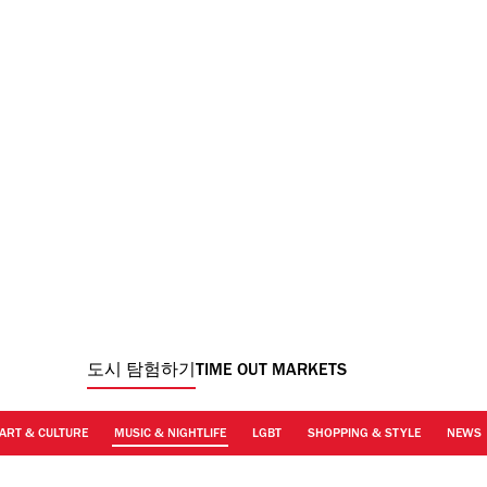
도시 탐험하기
TIME OUT MARKETS
ART & CULTURE
MUSIC & NIGHTLIFE
LGBT
SHOPPING & STYLE
NEWS