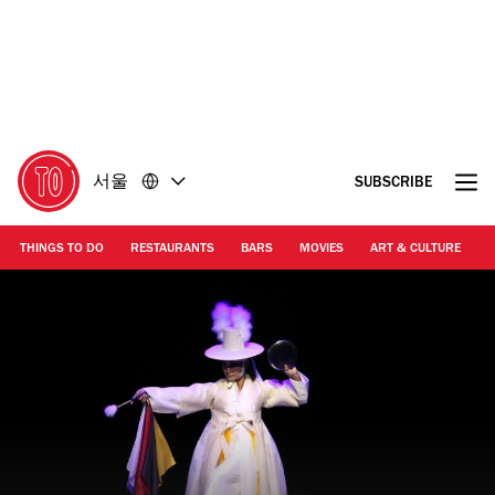
콘
바
텐
닥
츠
글
로
로
돌
돌
아
아
가
가
서울
SUBSCRIBE
기
기
THINGS TO DO
RESTAURANTS
BARS
MOVIES
ART & CULTURE
M