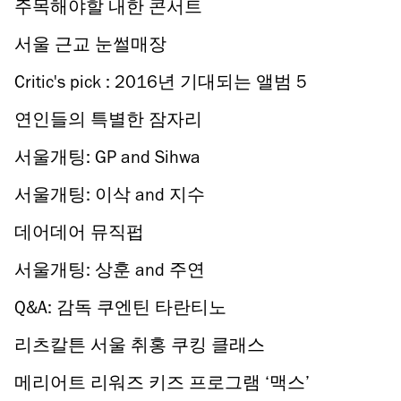
주목해야할 내한 콘서트
서울 근교 눈썰매장
Critic's pick : 2016년 기대되는 앨범 5
연인들의 특별한 잠자리
서울개팅: GP and Sihwa
서울개팅: 이삭 and 지수
데어데어 뮤직펍
서울개팅: 상훈 and 주연
Q&A: 감독 쿠엔틴 타란티노
리츠칼튼 서울 취홍 쿠킹 클래스
메리어트 리워즈 키즈 프로그램 ‘맥스’