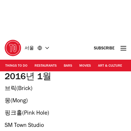
콘
바
텐
닥
츠
글
로
로
돌
돌
아
아
가
가
서울
SUBSCRIBE
기
기
THINGS TO DO
RESTAURANTS
BARS
MOVIES
ART & CULTURE
M
2016년 1월
브릭(Brick)
몽(Mong)
핑크홀(Pink Hole)
SM Town Studio