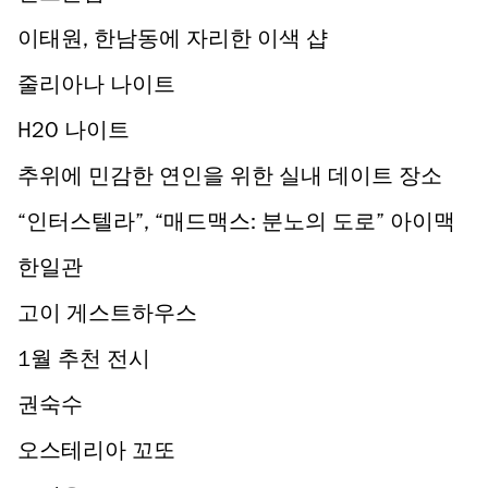
이태원, 한남동에 자리한 이색 샵
줄리아나 나이트
H2O 나이트
추위에 민감한 연인을 위한 실내 데이트 장소
“인터스텔라”, “매드맥스: 분노의 도로” 아이맥
스(IMAX) 재개봉, 다시 볼까?
한일관
고이 게스트하우스
1월 추천 전시
권숙수
오스테리아 꼬또