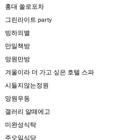
홍대 쏠로포차
그린라이트 party
빙하의별
만일책방
망원만방
겨울이라 더 가고 싶은 호텔 스파
시들지않는정원
망원우동
갤러리 알떼에고
미완성식탁
주오일식당