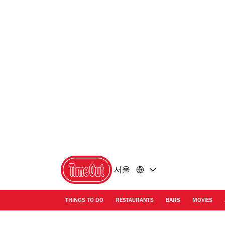
콘
바
텐
닥
츠
글
로
로
돌
돌
아
아
가
가
기
기
서울
THINGS TO DO
RESTAURANTS
BARS
MOVIES