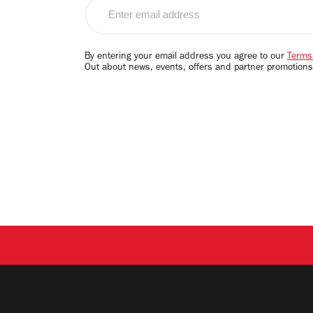
Enter
email
address
By entering your email address you agree to our
Terms
Out about news, events, offers and partner promotions