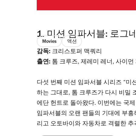
1.
미션 임파서블: 로그
Movies
액션
감독:
크리스토퍼 맥쿼리
출연:
톰 크루즈, 제레미 레너, 사이먼
다섯 번째 미션 임파서블 시리즈 “미
하는 그대로, 톰 크루즈가 다시 비밀 조직 IMF
에단 헌트로 돌아왔다. 이번에는 국제
임파서블의 오랜 팬들의 기대에 부흥
리고 오토바이와 자동차로 격렬한 추