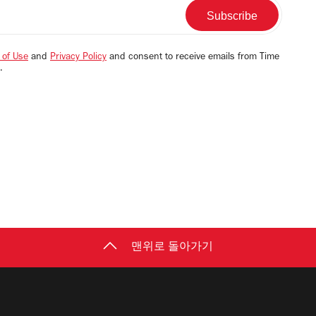
 of Use
and
Privacy Policy
and consent to receive emails from Time
.
맨위로 돌아가기