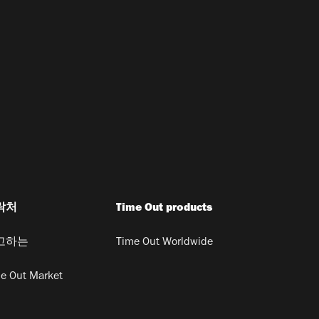
락처
Time Out products
고하는
Time Out Worldwide
e Out Market