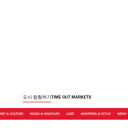
도시 탐험하기
TIME OUT MARKETS
ART & CULTURE
MUSIC & NIGHTLIFE
LGBT
SHOPPING & STYLE
NEWS