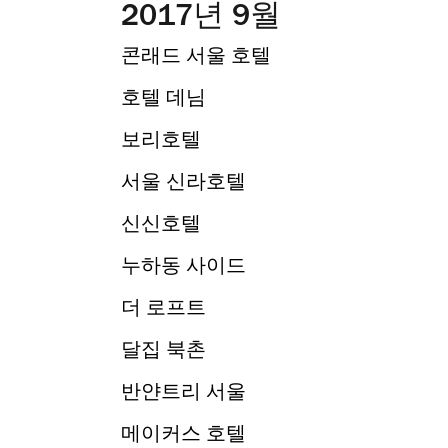
2017년 9월
콘래드 서울 호텔
호텔 데님
보리호텔
서울 신라호텔
신신호텔
누하동 사이드
더 로프트
달집 북촌
반얀트리 서울
메이커스 호텔