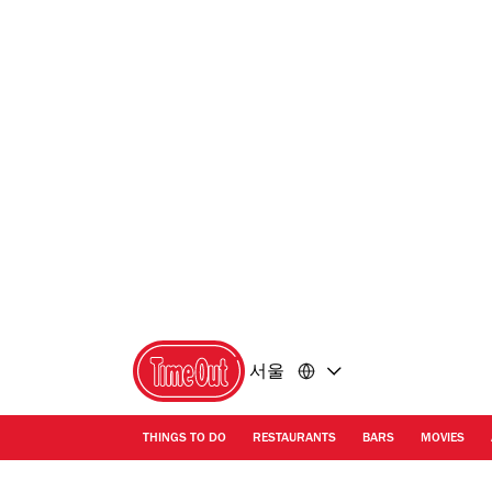
콘
바
텐
닥
츠
글
로
로
돌
돌
아
아
가
가
기
기
서울
THINGS TO DO
RESTAURANTS
BARS
MOVIES