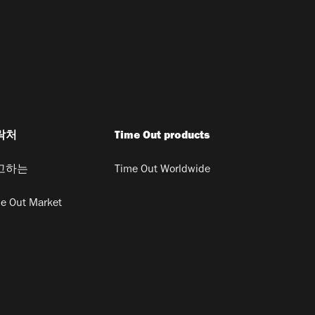
락처
Time Out products
고하는
Time Out Worldwide
e Out Market