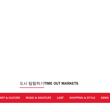
도시 탐험하기
TIME OUT MARKETS
ART & CULTURE
MUSIC & NIGHTLIFE
LGBT
SHOPPING & STYLE
NEWS