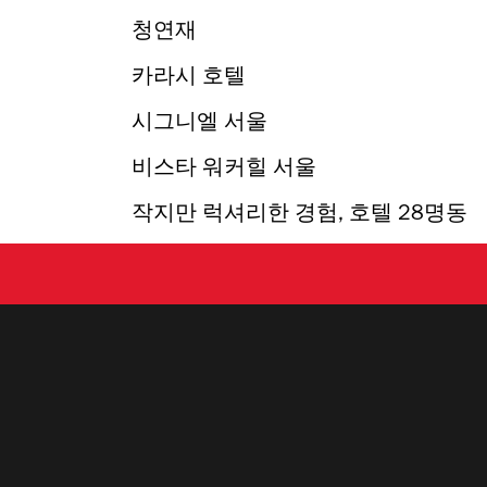
청연재
카라시 호텔
시그니엘 서울
비스타 워커힐 서울
작지만 럭셔리한 경험, 호텔 28명동