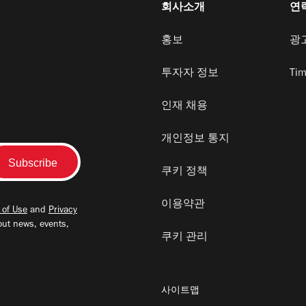
회사소개
연
홍보
광
투자자 정보
Tim
인재 채용
개인정보 통지
쿠키 정책
이용약관
 of Use
and
Privacy
out news, events,
쿠키 관리
사이트맵