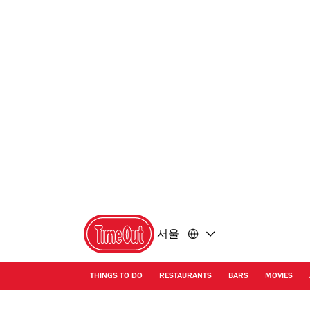
콘
바
텐
닥
츠
글
로
로
돌
돌
아
아
가
가
기
기
서울
THINGS TO DO
RESTAURANTS
BARS
MOVIES