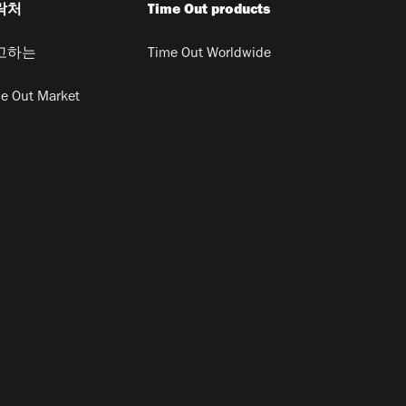
락처
Time Out products
고하는
Time Out Worldwide
e Out Market