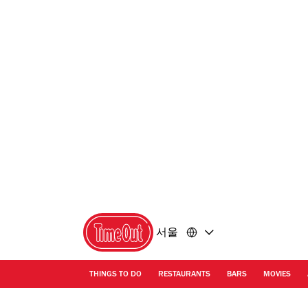
콘
바
텐
닥
츠
글
로
로
돌
돌
아
아
가
가
기
기
서울
THINGS TO DO
RESTAURANTS
BARS
MOVIES