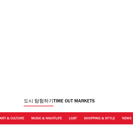
도시 탐험하기
TIME OUT MARKETS
ART & CULTURE
MUSIC & NIGHTLIFE
LGBT
SHOPPING & STYLE
NEWS