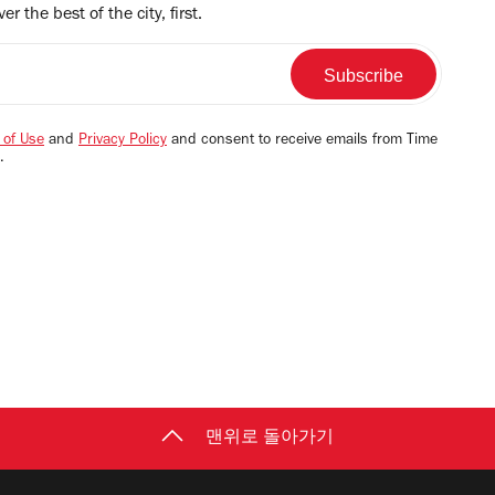
r the best of the city, first.
 of Use
and
Privacy Policy
and consent to receive emails from Time
.
맨위로 돌아가기