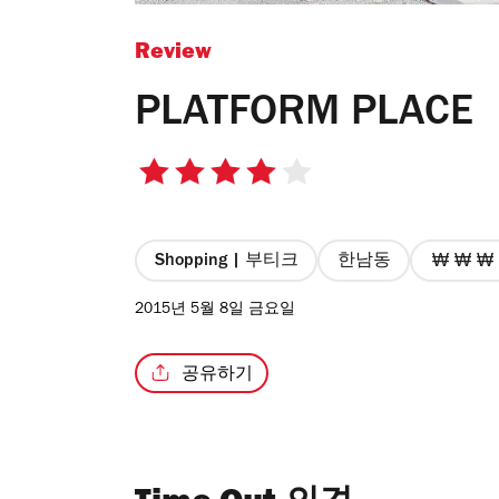
Review
PLATFORM PLACE
4
최
대
별
Shopping | 부티크
한남동
가
점
격
2015년 5월 8일 금요일
5
4/
개
공유하기