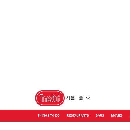
콘
바
텐
닥
츠
글
로
로
돌
돌
아
아
가
가
기
기
서울
THINGS TO DO
RESTAURANTS
BARS
MOVIES