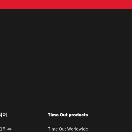
락처
Time Out products
고하는
Time Out Worldwide