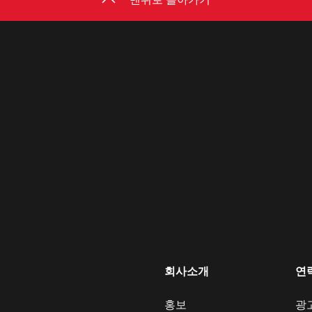
맨위로 돌아가기
회사소개
연
홍보
광