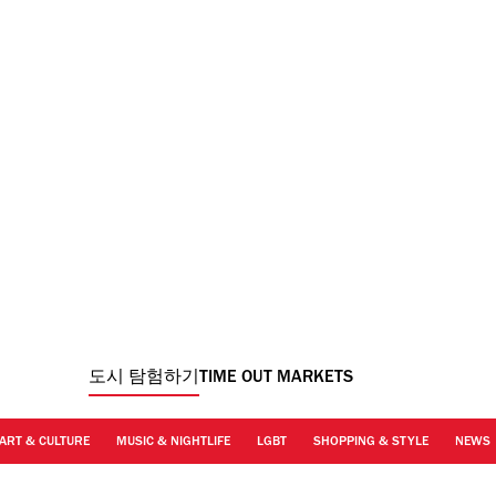
도시 탐험하기
TIME OUT MARKETS
ART & CULTURE
MUSIC & NIGHTLIFE
LGBT
SHOPPING & STYLE
NEWS