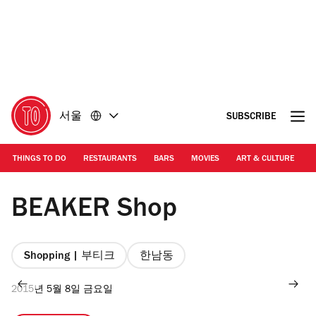
콘
바
텐
닥
츠
글
로
로
돌
돌
아
아
가
가
서울
SUBSCRIBE
기
기
THINGS TO DO
RESTAURANTS
BARS
MOVIES
ART & CULTURE
M
BEAKER Shop
Shopping | 부티크
한남동
2015년 5월 8일 금요일