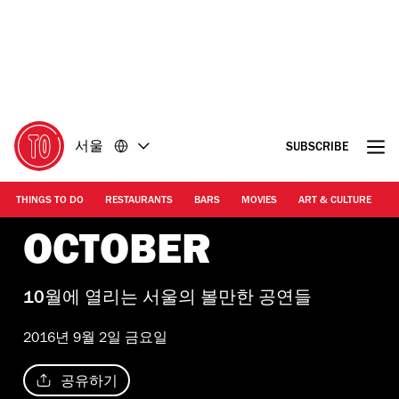
콘
바
텐
닥
츠
글
로
로
돌
돌
아
아
가
가
서울
SUBSCRIBE
기
기
THINGS TO DO
RESTAURANTS
BARS
MOVIES
ART & CULTURE
M
OCTOBER
10월에 열리는 서울의 볼만한 공연들
2016년 9월 2일 금요일
공유하기