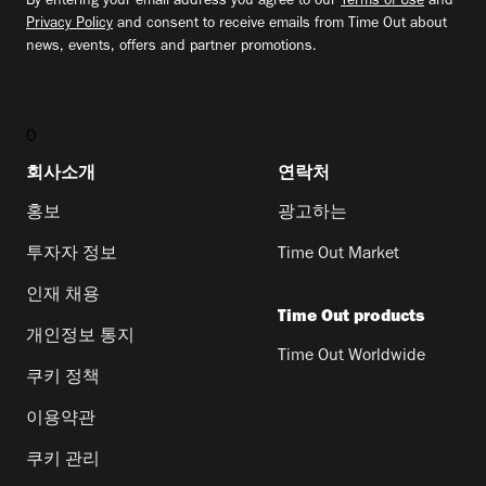
By entering your email address you agree to our
Terms of Use
and
Privacy Policy
and consent to receive emails from Time Out about
news, events, offers and partner promotions.
0
회사소개
연락처
홍보
광고하는
투자자 정보
Time Out Market
인재 채용
Time Out products
개인정보 통지
Time Out Worldwide
쿠키 정책
이용약관
쿠키 관리