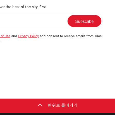
r the best of the city, first.
 of Use
and
Privacy Policy
and consent to receive emails from Time
.
맨위로 돌아가기