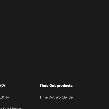
락처
Time Out products
고하는
Time Out Worldwide