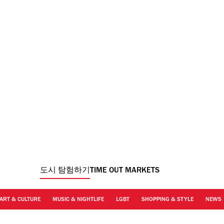
도시 탐험하기
TIME OUT MARKETS
ART & CULTURE
MUSIC & NIGHTLIFE
LGBT
SHOPPING & STYLE
NEWS