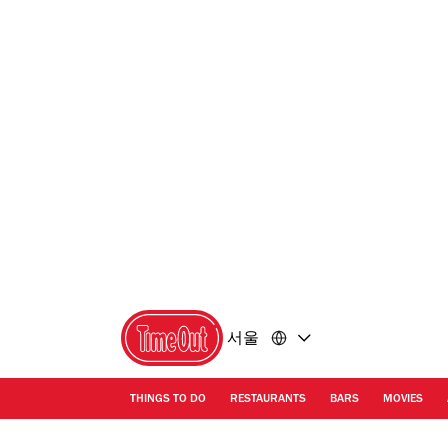
콘
바
텐
닥
츠
글
로
로
돌
돌
아
아
가
가
기
기
서울
THINGS TO DO
RESTAURANTS
BARS
MOVIES