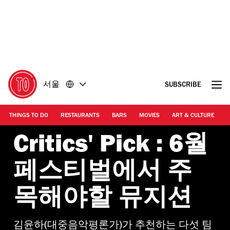
콘
바
텐
닥
츠
글
로
로
돌
돌
아
아
가
가
서울
SUBSCRIBE
기
기
THINGS TO DO
RESTAURANTS
BARS
MOVIES
ART & CULTURE
M
Critics' Pick : 6월
페스티벌에서 주
목해야할 뮤지션
김윤하(대중음악평론가)가 추천하는 다섯 팀