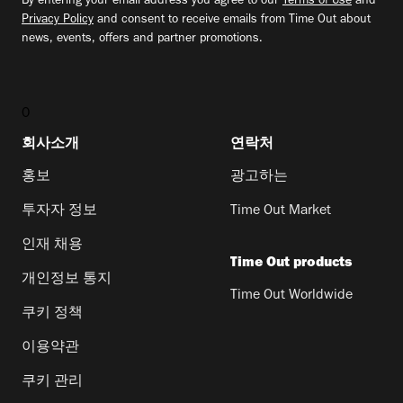
By entering your email address you agree to our
Terms of Use
and
Privacy Policy
and consent to receive emails from Time Out about
news, events, offers and partner promotions.
0
회사소개
연락처
홍보
광고하는
투자자 정보
Time Out Market
인재 채용
Time Out products
개인정보 통지
Time Out Worldwide
쿠키 정책
이용약관
쿠키 관리