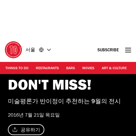
콘
바
텐
닥
츠
글
로
로
돌
돌
아
아
가
가
서울
SUBSCRIBE
기
기
THINGS TO DO
RESTAURANTS
BARS
MOVIES
ART & CULTURE
M
DON'T MISS!
미술평론가 반이정이 추천하는 9월의 전시
2016년 7월 21일 목요일
공유하기