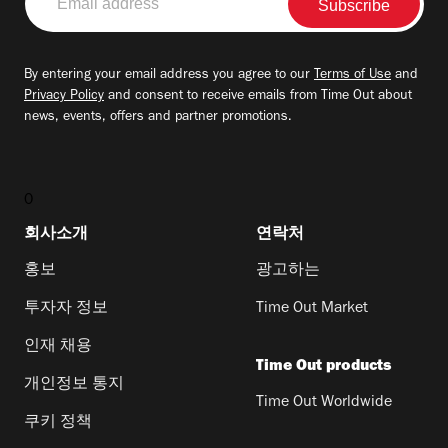
address
By entering your email address you agree to our
Terms of Use
and
Privacy Policy
and consent to receive emails from Time Out about
news, events, offers and partner promotions.
0
회사소개
연락처
홍보
광고하는
투자자 정보
Time Out Market
인재 채용
Time Out products
개인정보 통지
Time Out Worldwide
쿠키 정책