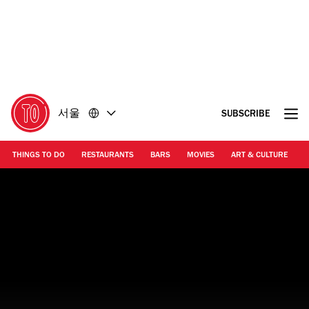
콘
바
텐
닥
츠
글
로
로
돌
돌
아
아
가
가
서울
SUBSCRIBE
기
기
THINGS TO DO
RESTAURANTS
BARS
MOVIES
ART & CULTURE
M