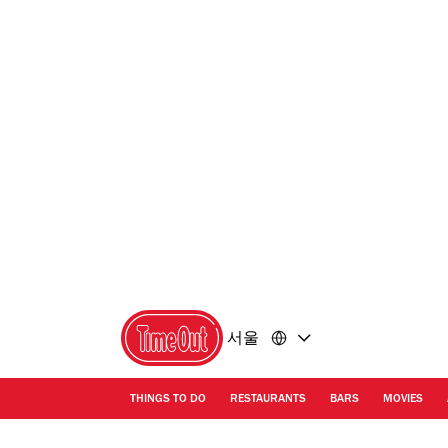
콘
바
텐
닥
츠
글
로
로
돌
돌
아
아
가
가
기
기
서울
THINGS TO DO
RESTAURANTS
BARS
MOVIES