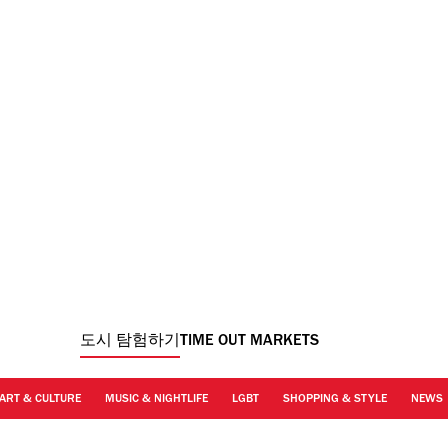
도시 탐험하기
TIME OUT MARKETS
ART & CULTURE
MUSIC & NIGHTLIFE
LGBT
SHOPPING & STYLE
NEWS