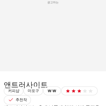
광고하는
앤트러사이트
커피샵
마포구
가
3
격
최
추천작
2/4
대