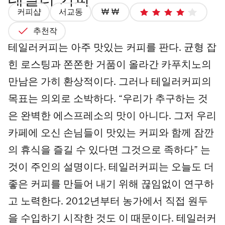
테일러 커피
커피샵
서교동
가
4
격
최
추천작
2/4
대
테일러커피는 아주 맛있는 커피를 판다. 균형 잡
별
힌 로스팅과 쫀쫀한 거품이 올라간 카푸치노의
점
5
만남은 가히 환상적이다. 그러나 테일러커피의
개
목표는 의외로 소박하다. “우리가 추구하는 것
은 완벽한 에스프레소의 맛이 아니다. 그저 우리
카페에 오신 손님들이 맛있는 커피와 함께 잠깐
의 휴식을 즐길 수 있다면 그것으로 족하다” 는
것이 주인의 설명이다. 테일러커피는 오늘도 더
좋은 커피를 만들어 내기 위해 끊임없이 연구하
고 노력한다. 2012년부터 농가에서 직접 원두
을 수입하기 시작한 것도 이 때문이다. 테일러커