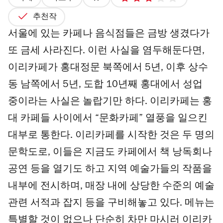
가
3
격
최
추천작
1/4
대
서울에 있는 카페나 음식점들은 금방 생겼다가
별
또 금세 사라진다. 이런 사실을 염두해둔다면,
점
5
이리카페가 홍대정문 북쪽에서 5년, 이후 상수
개
동 남쪽에서 5년, 도합 10년째 홍대에서 성업
중이라는 사실은 놀랍기만 하다. 이리카페는 홍
대 카페들 사이에서 “문화카페” 열풍을 일으킨
대부로 통한다. 이리카페를 시작한 것은 두 명의
문학도로, 이들은 지금도 카페에서 책 낭독회나
공연 등을 열기도 하고 지역 예술가들의 작품을
내부에 전시하며, 매장 내에 상당한 수준의 예술
관련 서적과 잡지 등을 구비해놓고 있다. 메뉴는
특별할 것이 없으나 단순히 차만 마시러 이리카