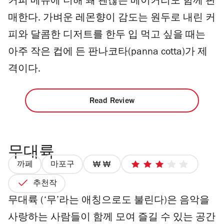
커피 메뉴에 더해 꽤 괜찮은 베이커리도 함께 판
매한다. 가벼운 레몬향이 감도는 원두로 내린 커
피와 달콤한 디저트를 한두 입 먹고 싶을 때는
아주 작은 컵에 든 판나코타(panna cotta)가 제
격이다.
Read Review
무대륙
까페
마포구
가
3
격
최
추천작
2/4
대
무대륙 (‘무’라는 애칭으로도 불린다)은 음악을
별
사랑하는 사람들이 함께 모여 즐길 수 있는 공간
점