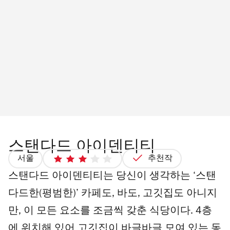
스탠다드 아이덴티티
서울
추천작
3
스탠다드 아이덴티티는 당신이 생각하는 ‘스탠
최
대
다드한(평범한)’ 카페도, 바도, 고깃집도 아니지
별
만, 이 모든 요소를 조금씩 갖춘 식당이다. 4층
점
5
에 위치해 있어 고깃집이 바글바글 모여 있는 동