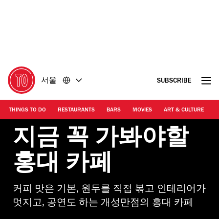
콘
바
텐
닥
츠
글
로
로
돌
돌
아
아
가
가
서울
SUBSCRIBE
기
기
THINGS TO DO
RESTAURANTS
BARS
MOVIES
ART & CULTURE
M
지금 꼭 가봐야할
홍대 카페
커피 맛은 기본, 원두를 직접 볶고 인테리어가
멋지고, 공연도 하는 개성만점의 홍대 카페