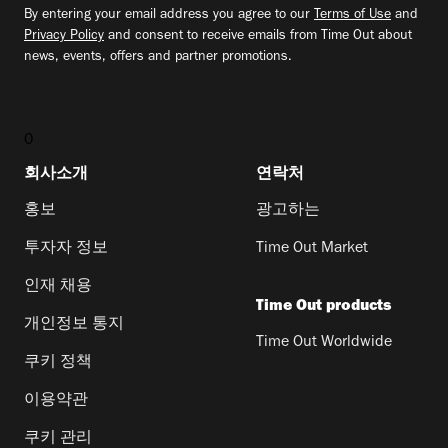
By entering your email address you agree to our
Terms of Use
and
Privacy Policy
and consent to receive emails from Time Out about
news, events, offers and partner promotions.
0
회사소개
연락처
홍보
광고하는
투자자 정보
Time Out Market
인재 채용
Time Out products
개인정보 통지
Time Out Worldwide
쿠키 정책
이용약관
쿠키 관리