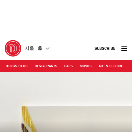
콘
바
텐
닥
츠
글
로
로
돌
돌
아
아
가
가
서울
SUBSCRIBE
기
기
THINGS TO DO
RESTAURANTS
BARS
MOVIES
ART & CULTURE
M