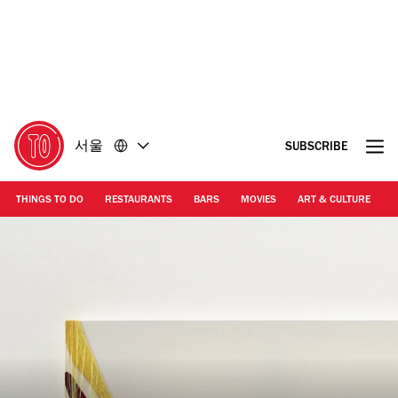
콘
바
텐
닥
츠
글
로
로
돌
돌
아
아
가
가
서울
SUBSCRIBE
기
기
THINGS TO DO
RESTAURANTS
BARS
MOVIES
ART & CULTURE
M