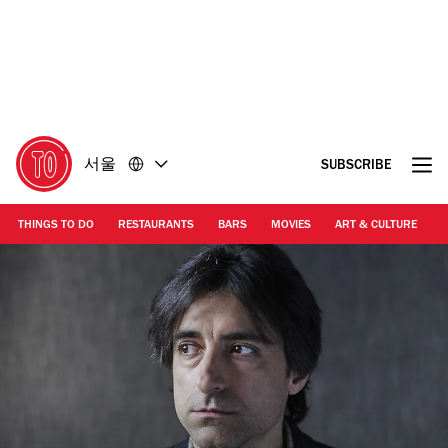
콘
바
텐
닥
츠
글
로
로
돌
돌
아
아
가
가
서울
SUBSCRIBE
기
기
THINGS TO DO
RESTAURANTS
BARS
MOVIES
ART & CULTURE
M