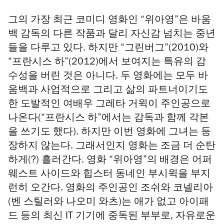
그의 가장 최근 코미디 영화인 “위아영”은 바움
백 감독의 다른 작품과 달리 자신감 넘치는 중년
들을 다루고 있다. 하지만 “그린버그”(2010)와
“프란시스 하”(2012)에서 보여지는 특유의 감
수성을 버린 것은 아니다. 두 영화에는 모두 바
움백과 사업적으로 그리고 삶의 파트너이기도
한 도발적인 여배우 그레타 거윅이 주인공으로
나온다(“프란시스 하”에서는 감독과 함께 각본
을 쓰기도 했다). 하지만 이번 영화에 그녀는 등
장하지 않는다. 그래서인지 영화는 조금 더 순탄
하게(?) 흘러간다. 영화 “위아영”의 배경은 어퍼
웨스트 사이드와 힙스터 동네인 부시윅을 부지
런히 오간다. 영화의 주인공인 조쉬와 코넬리아
(벤 스틸러와 나오미 와츠)는 애가 없고 아이패
드 등의 최신 IT 기기에 중독된 부부로, 자유로운