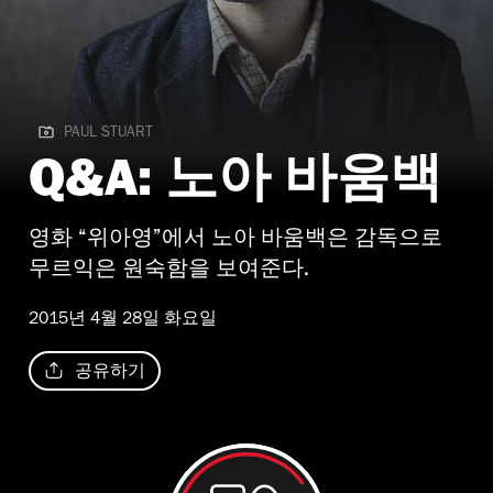
PAUL STUART
PAUL STUART
Q&A: 노아 바움백
영화 “위아영”에서 노아 바움백은 감독으로
무르익은 원숙함을 보여준다.
2015년 4월 28일 화요일
공유하기