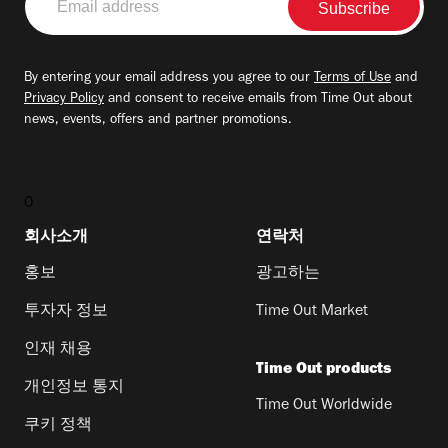
address
By entering your email address you agree to our
Terms of Use
and
Privacy Policy
and consent to receive emails from Time Out about
news, events, offers and partner promotions.
0
회사소개
연락처
홍보
광고하는
투자자 정보
Time Out Market
인재 채용
Time Out products
개인정보 통지
Time Out Worldwide
쿠키 정책