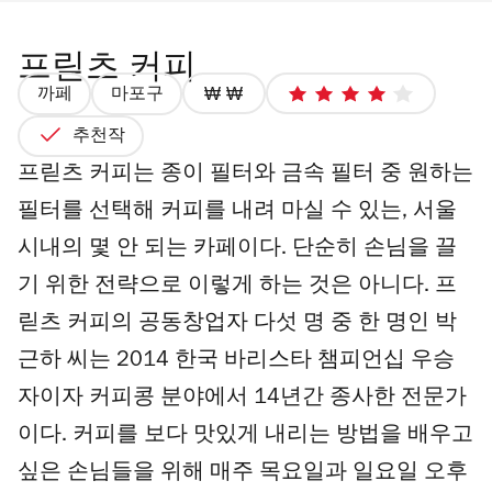
프릳츠 커피
까페
마포구
가
4
격
최
추천작
2/4
대
프릳츠 커피는 종이 필터와 금속 필터 중 원하는
별
필터를 선택해 커피를 내려 마실 수 있는, 서울
점
5
시내의 몇 안 되는 카페이다. 단순히 손님을 끌
개
기 위한 전략으로 이렇게 하는 것은 아니다. 프
릳츠 커피의 공동창업자 다섯 명 중 한 명인 박
근하 씨는 2014 한국 바리스타 챔피언십 우승
자이자 커피콩 분야에서 14년간 종사한 전문가
이다. 커피를 보다 맛있게 내리는 방법을 배우고
싶은 손님들을 위해 매주 목요일과 일요일 오후