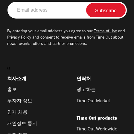
Email
address
By entering your email address you agree to our
Terms of Use
and
Privacy Policy
and consent to receive emails from Time Out about
news, events, offers and partner promotions.
0
회사소개
연락처
홍보
광고하는
투자자 정보
Time Out Market
인재 채용
Time Out products
개인정보 통지
Time Out Worldwide