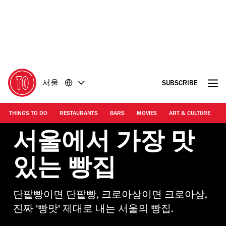
콘
바
텐
닥
츠
글
로
로
돌
돌
아
아
가
가
서울
SUBSCRIBE
기
기
THINGS TO DO
RESTAURANTS
BARS
MOVIES
ART & CULTURE
M
서울에서 가장 맛
있는 빵집
단팥빵이면 단팥빵, 크로아상이면 크로아상,
진짜 '빵맛' 제대로 내는 서울의 빵집.