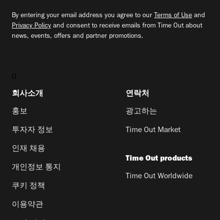
By entering your email address you agree to our
Terms of Use
and
Privacy Policy
and consent to receive emails from Time Out about
news, events, offers and partner promotions.
0
회사소개
연락처
홍보
광고하는
투자자 정보
Time Out Market
인재 채용
Time Out products
개인정보 통지
Time Out Worldwide
쿠키 정책
이용약관