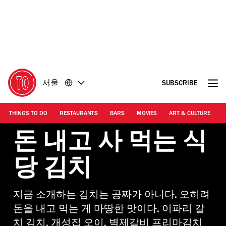
콘
바
텐
닥
츠
글
로
로
돌
돌
아
아
가
가
서울
SUBSCRIBE
기
기
THINGS TO DO
RESTAURANTS
BARS
MOVIES
ART & CULTURE
M
돈 내고 사 먹는 식
당 김치
지금 소개하는 김치는 공짜가 아니다. 오히려
돈을 내고 먹는 게 마땅한 맛이다. 이파리 갈
치 김치, 개성집 오이, 벽제갈비 프리마김치