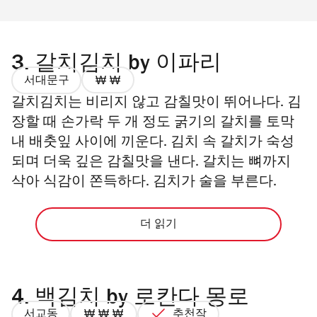
3.
갈치김치 by 이파리
서대문구
가
갈치김치는 비리지 않고 감칠맛이 뛰어나다. 김
격
2/4
장할 때 손가락 두 개 정도 굵기의 갈치를 토막
내 배춧잎 사이에 끼운다. 김치 속 갈치가 숙성
되며 더욱 깊은 감칠맛을 낸다. 갈치는 뼈까지
삭아 식감이 쫀득하다. 김치가 술을 부른다.
더 읽기
4.
백김치 by 로칸다 몽로
서교동
추천작